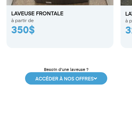
LAVEUSE FRONTALE
LA
à partir de
à p
350$
3
Besoin d’une laveuse ?
ACCÉDER À NOS OFFRES