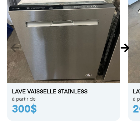
LAVE VAISSELLE STAINLESS
LA
à partir de
à p
300$
2