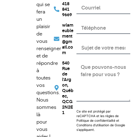
qui se
418
841
fera
9669
un
wlam
plaisir
euble
de
ment
vous
@gm
ail.co
renseigner
m
et de
répondre
540
Rue
à
de
toutes
l’Arg
vos
on,
Québ
questions.
ec,
Nous
QCG
sommes
2N2E
Ce site est protégé par
1
là
reCAPTCHA et les règles de
pour
Politique de confidentialité
et
Conditions d'utilisation
de Google
vous
s'appliquent.
aider !