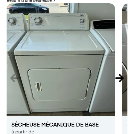
Besoin d’une sécheuse ?
SÉ
SÉCHEUSE MÉCANIQUE DE BASE
à p
à partir de