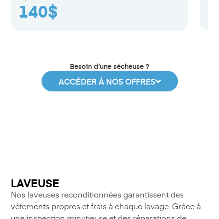
2
140$
Besoin d’une sécheuse ?
ACCÉDER À NOS OFFRES
LAVEUSE
Nos laveuses reconditionnées garantissent des
vêtements propres et frais à chaque lavage. Grâce à
une inspection minutieuse et des réparations de