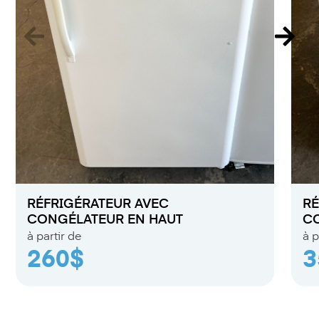
RÉFRIGÉRATEUR AVEC
RÉ
CONGÉLATEUR EN HAUT
C
à partir de
à p
260$
3