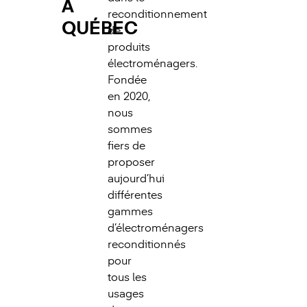
À
reconditionnement
QUÉBEC
de
produits
électroménagers.
Fondée
en 2020,
nous
sommes
fiers de
proposer
aujourd’hui
différentes
gammes
d’électroménagers
reconditionnés
pour
tous les
usages