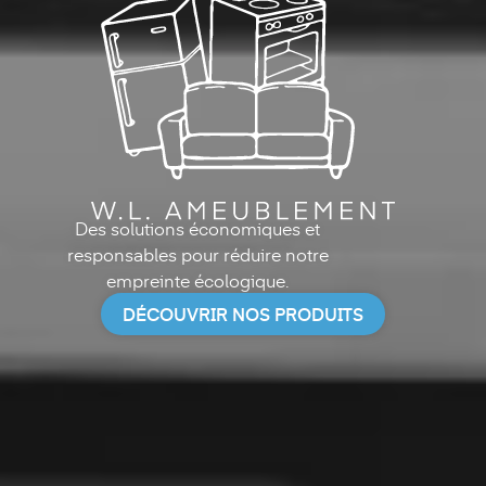
W.L
Ameublement
Des solutions économiques et
responsables pour réduire notre
empreinte écologique.
DÉCOUVRIR NOS PRODUITS