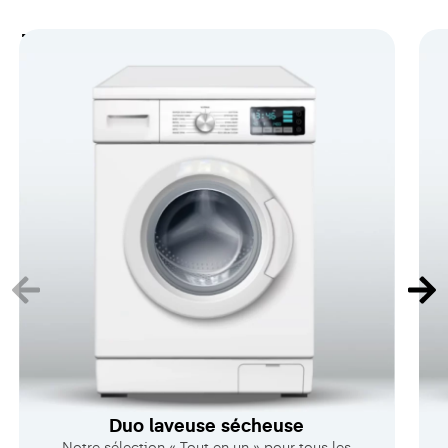
Toutes nos gammes
Duo laveuse sécheuse
Notre sélection « Tout en un » pour tous les